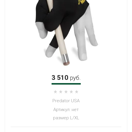
КРЕПЛЕНИЯ БОРТА БИЛЬЯРДНОГО
СТОЛА
КАК СДЕЛАТЬ ЗАКАЗ
СПОСОБЫ ОПЛАТЫ
ДОСТАВКА
ОНЛАЙН-КАЛЬКУЛЯТОР ПЭК
ВОЗВРАТ ТОВАРА
ВСЕ ПРЕЛЕСТИ ПОКУПКИ
БИЛЬЯРДНОГО СТОЛА Б / У
ПРО БИЛЬЯРД - ПРОЕКТ ФАБРИКИ
СТАРТ И ЮРИЯ ПАЩИНСКОГО
3 510
руб.
Predator USA
Артикул:
нет
размер L/XL