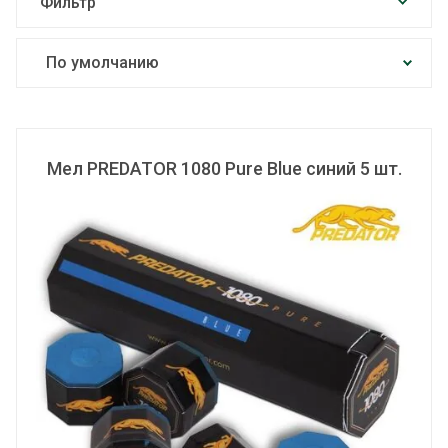
Фильтр
По умолчанию
Цена по возрастанию
Цена по убыванию
Мел PREDATOR 1080 Pure Blue синий 5 шт.
По названию от А до Я
По названию от Я до А