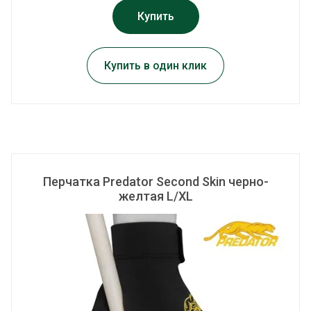
Купить
ВЫЕЗД МЕНЕДЖЕРА
РЕМОНТ БИЛЬЯРДНЫХ КИЁВ
Купить в один клик
СБОРКА, УСТАНОВКА И РЕМОНТ
БИЛЬЯРДНЫХ СТОЛОВ
СТОИМОСТЬ УСЛУГ ПО СБОРКЕ,
ПЕРЕТЯЖКЕ И РЕМОНТУ
БИЛЬЯРДНЫХ СТОЛОВ
Перчатка Predator Second Skin черно-
желтая L/XL
НАШИ ПРЕИМУЩЕСТВА
ПОДАРОЧНЫЙ СЕРТИФИКАТ
КАМЕНЬ SUPER STONE - ПЛИТЫ
ЛУЧШЕ СЛАНЦА!!!
MOUNT PERFECT — НОВАЯ
ТЕХНОЛОГИЯ БЕЗУПРЕЧНОГО