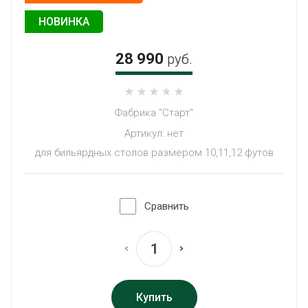
КРЕПЛЕНИЯ БОРТА БИЛЬЯРДНОГО
СТОЛА
НОВИНКА
КАК СДЕЛАТЬ ЗАКАЗ
СПОСОБЫ ОПЛАТЫ
28 990
руб.
ДОСТАВКА
ОНЛАЙН-КАЛЬКУЛЯТОР ПЭК
ВОЗВРАТ ТОВАРА
Фабрика "Старт"
ВСЕ ПРЕЛЕСТИ ПОКУПКИ
Артикул:
нет
БИЛЬЯРДНОГО СТОЛА Б / У
для бильярдных столов размером 10,11,12 футов
ПРО БИЛЬЯРД - ПРОЕКТ ФАБРИКИ
СТАРТ И ЮРИЯ ПАЩИНСКОГО
Сравнить
Купить