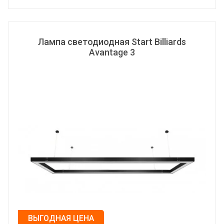
ВЫЕЗД МЕНЕДЖЕРА
РЕМОНТ БИЛЬЯРДНЫХ КИЁВ
Лампа светодиодная Start Billiards
Avantage 3
СБОРКА, УСТАНОВКА И РЕМОНТ
БИЛЬЯРДНЫХ СТОЛОВ
СТОИМОСТЬ УСЛУГ ПО СБОРКЕ,
ПЕРЕТЯЖКЕ И РЕМОНТУ
БИЛЬЯРДНЫХ СТОЛОВ
НАШИ ПРЕИМУЩЕСТВА
ПОДАРОЧНЫЙ СЕРТИФИКАТ
КАМЕНЬ SUPER STONE - ПЛИТЫ
ЛУЧШЕ СЛАНЦА!!!
MOUNT PERFECT — НОВАЯ
ТЕХНОЛОГИЯ БЕЗУПРЕЧНОГО
ВЫГОДНАЯ ЦЕНА