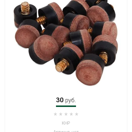
ВЫЕЗД МЕНЕДЖЕРА
РЕМОНТ БИЛЬЯРДНЫХ КИЁВ
СБОРКА, УСТАНОВКА И РЕМОНТ
БИЛЬЯРДНЫХ СТОЛОВ
СТОИМОСТЬ УСЛУГ ПО СБОРКЕ,
ПЕРЕТЯЖКЕ И РЕМОНТУ
БИЛЬЯРДНЫХ СТОЛОВ
НАШИ ПРЕИМУЩЕСТВА
30
руб.
ПОДАРОЧНЫЙ СЕРТИФИКАТ
КАМЕНЬ SUPER STONE - ПЛИТЫ
ЛУЧШЕ СЛАНЦА!!!
MOUNT PERFECT — НОВАЯ
КНР
ТЕХНОЛОГИЯ БЕЗУПРЕЧНОГО
Артикул:
нет